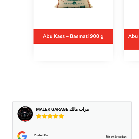
Abu Kass – Basmati 900 g
Abu 
MALEK GARAGE مراب مالك
Posted On
för ett år sedan