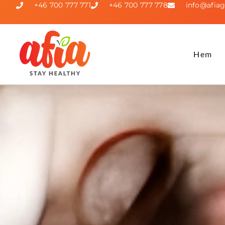
+46 700 777 771
+46 700 777 778
info@afiag
Hem