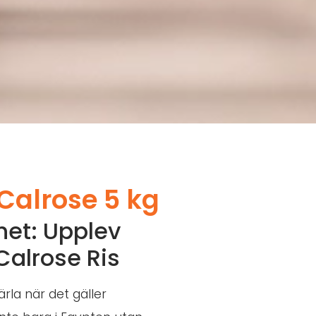
Calrose 5 kg
het: Upplev
Calrose Ris
ärla när det gäller