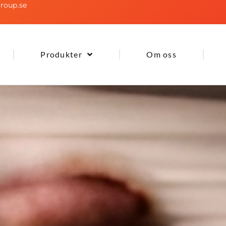
roup.se
Produkter
Om oss