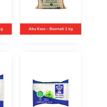
kg
Abu Kass – Basmati 1 kg