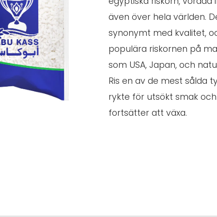
egyptiska riskorn, vördad 
även över hela världen. D
synonymt med kvalitet, o
populära riskornen på mar
som USA, Japan, och natur
Ris en av de mest sålda t
rykte för utsökt smak och
fortsätter att växa.