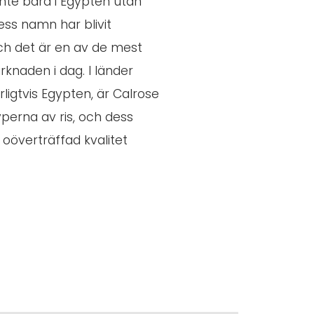
inte bara i Egypten utan
ess namn har blivit
ch det är en av de mest
knaden i dag. I länder
ligtvis Egypten, är Calrose
yperna av ris, och dess
 oöverträffad kvalitet