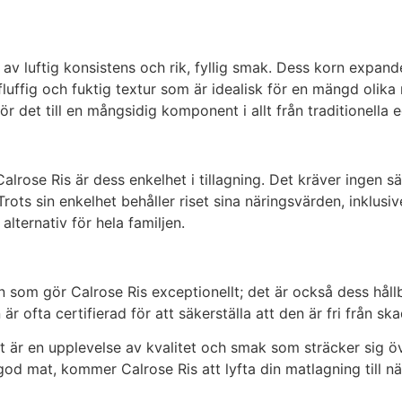
av luftig konsistens och rik, fyllig smak. Dess korn expande
n fluffig och fuktig textur som är idealisk för en mängd olik
gör det till en mångsidig komponent i allt från traditionella 
ose Ris är dess enkelhet i tillagning. Det kräver ingen särs
. Trots sin enkelhet behåller riset sina näringsvärden, inklus
 alternativ för hela familjen.
 som gör Calrose Ris exceptionellt; det är också dess hållb
är ofta certifierad för att säkerställa att den är fri från ska
et är en upplevelse av kvalitet och smak som sträcker sig ö
d mat, kommer Calrose Ris att lyfta din matlagning till nä