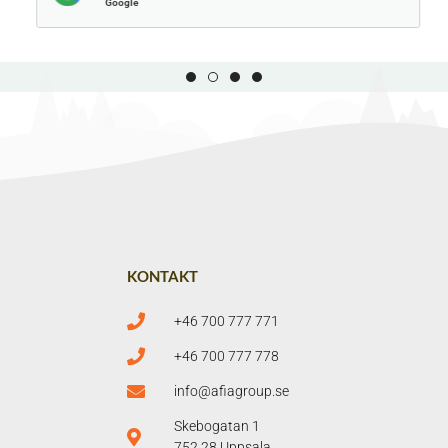
Google
KONTAKT
+46 700 777 771
+46 700 777 778
info@afiagroup.se
Skebogatan 1
752 28 Uppsala