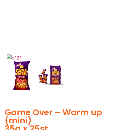
Game Over – Warm up
(mini)
35g x 25st